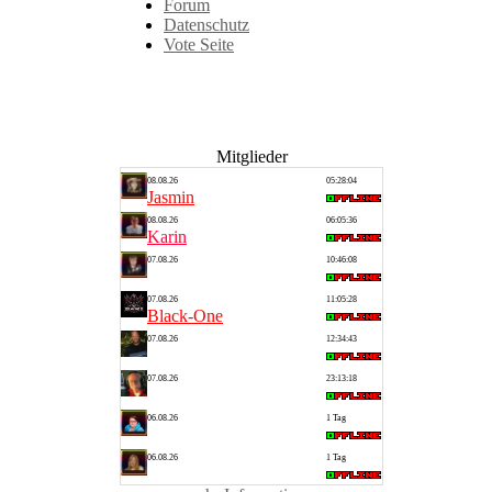
Forum
Datenschutz
Vote Seite
Mitglieder
08.08.26
05:28:04
Jasmin
08.08.26
06:05:36
Karin
07.08.26
10:46:08
Hitmaster
07.08.26
11:05:28
Black-One
07.08.26
12:34:43
Balu
07.08.26
23:13:18
Rolfi
06.08.26
1 Tag
Astrid
06.08.26
1 Tag
Blacklady