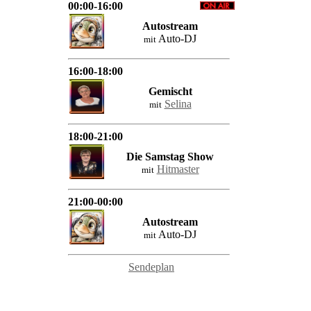
00:00-16:00
Autostream
Auto-DJ
mit
16:00-18:00
Gemischt
Selina
mit
18:00-21:00
Die Samstag Show
Hitmaster
mit
21:00-00:00
Autostream
Auto-DJ
mit
Sendeplan