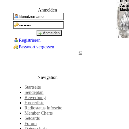
00:0
Aut
Anmelden
Musi
Registrieren
Passwort vergessen
©
Navigation
Startseite
Sendeplan
Bewerbung
Hoererliste
Radiostatus Infoseite
Member Charts
Setcards
Forum
Datenschutz