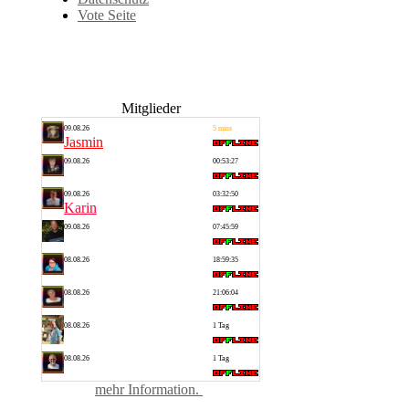
Vote Seite
Mitglieder
09.08.26
5 mins
Jasmin
09.08.26
00:53:27
Hitmaster
09.08.26
03:32:50
Karin
09.08.26
07:45:59
Balu
08.08.26
18:59:35
Astrid
08.08.26
21:06:04
Selina
08.08.26
1 Tag
Christoph
08.08.26
1 Tag
dcool
mehr Information.