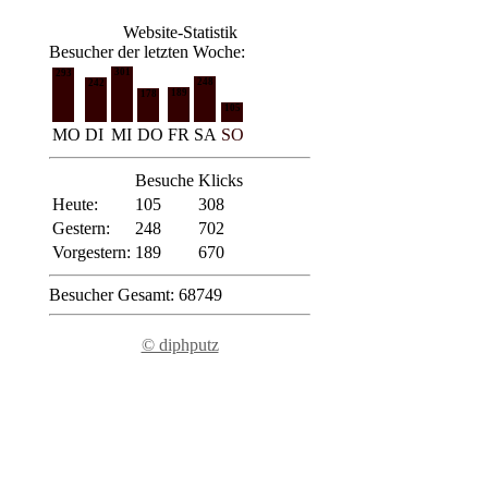
Website-Statistik
Besucher der letzten Woche:
301
293
248
242
189
178
105
MO
DI
MI
DO
FR
SA
SO
Besuche
Klicks
Heute:
105
308
Gestern:
248
702
Vorgestern:
189
670
Besucher Gesamt: 68749
© diphputz